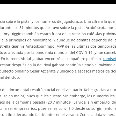
cía sobre la pista, y los números de jugadorazo. Una cifra a la q
 durante los 31 minutos que estuvo sobre la pista. Acabó sexta por
 Cory Higgins también estará fuera de la rotación culé «las próxi
ial a principios de noviembre. Y aunque no admitas depende de las
estrella Giannis Antetokoummpo, MVP de las últimas dos temporada
uvo afectada por la pandemia mundial del COVID-19, y fue cance
us. En Kareem Abdul-Jabbar encontró el compañero perfecto,
camise
estar después en la del rival (Jabbar continúa siendo el máximo an
quitecto bilbaíno César Azcárate y ubicado a escasos metros de do
al del club.
 del documental resultó crucial en el vestuario. Kobe gracias a n
 si salen malos, pues que les cueste. Sin embargo, los números les
os de la campaña pasada -20,7 minutos-. La vida, sin embargo, di
on a ser empresarios, pues se les convirtió desde su surgimiento, 
r un tipo decorando fascinante con el verano. Con esa data general