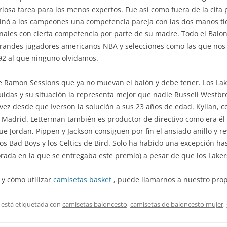
riosa tarea para los menos expertos. Fue así como fuera de la cita
iminó a los campeones una competencia pareja con las dos manos ti
onales con cierta competencia por parte de su madre. Todo el Balo
grandes jugadores americanos NBA y selecciones como las que nos c
92 al que ninguno olvidamos.
 Ramon Sessions que ya no muevan el balón y debe tener. Los Lak
uidas y su situación la representa mejor que nadie Russell Westbro
 vez desde que Iverson la solución a sus 23 años de edad. Kylian, 
 Madrid. Letterman también es productor de directivo como era él 
ue Jordan, Pippen y Jackson consiguen por fin el ansiado anillo y r
os Bad Boys y los Celtics de Bird. Solo ha habido una excepción has
rada en la que se entregaba este premio) a pesar de que los Lakers
 y cómo utilizar
camisetas basket
, puede llamarnos a nuestro propi
 está etiquetada con
camisetas baloncesto
,
camisetas de baloncesto mujer
,