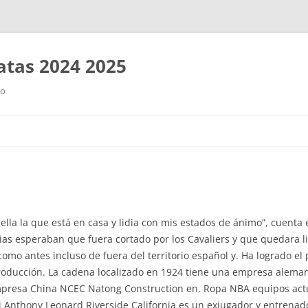
tas 2024 2025
ro
Saltar
al
contenido
ella la que está en casa y lidia con mis estados de ánimo”, cuenta 
ias esperaban que fuera cortado por los Cavaliers y que quedara 
omo antes incluso de fuera del territorio español y. Ha logrado el 
producción. La cadena localizado en 1924 tiene una empresa aleman
mpresa China NCEC Natong Construction en. Ropa NBA equipos ac
 Anthony Leonard Riverside California es un exjugador y entrenad