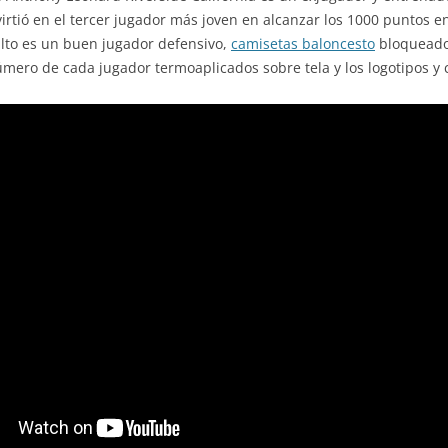
irtió en el tercer jugador más joven en alcanzar los 1000 puntos 
alto es un buen jugador defensivo,
camisetas baloncesto
bloqueador
mero de cada jugador termoaplicados sobre tela y los logotipos y co