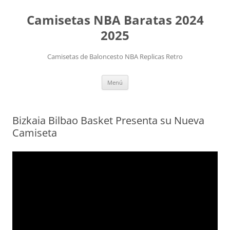
Camisetas NBA Baratas 2024
2025
Camisetas de Baloncesto NBA Replicas Retro
Saltar
Menú
al
contenido
Bizkaia Bilbao Basket Presenta su Nueva
Camiseta