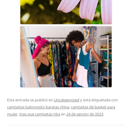
Esta entrada se publicó en
Uncategorized
y está etiquetada con
camisetas baloncesto baratas china
,
camisetas de basket para
mujer
,
mas que camisetas nba
en
24 de agosto de 2023
.