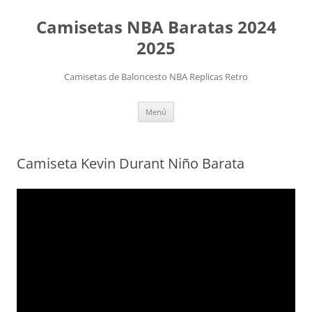
Camisetas NBA Baratas 2024
2025
Camisetas de Baloncesto NBA Replicas Retro
Saltar
Menú
al
contenido
Camiseta Kevin Durant Niño Barata