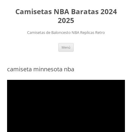
Camisetas NBA Baratas 2024
2025
Camisetas de Baloncesto NBA Replicas Retro
Saltar
Menú
al
contenido
camiseta minnesota nba