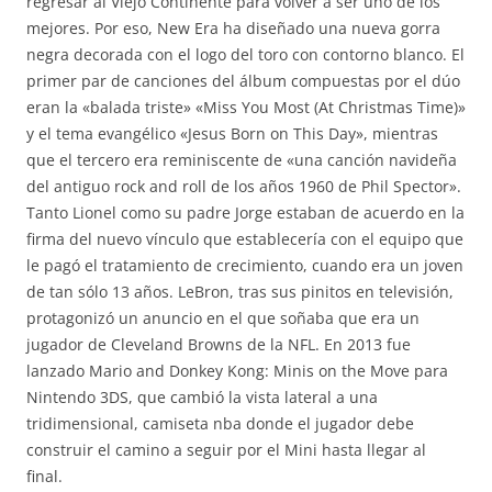
regresar al Viejo Continente para volver a ser uno de los
mejores. Por eso, New Era ha diseñado una nueva gorra
negra decorada con el logo del toro con contorno blanco. El
primer par de canciones del álbum compuestas por el dúo
eran la «balada triste» «Miss You Most (At Christmas Time)»
y el tema evangélico «Jesus Born on This Day», mientras
que el tercero era reminiscente de «una canción navideña
del antiguo rock and roll de los años 1960 de Phil Spector».
Tanto Lionel como su padre Jorge estaban de acuerdo en la
firma del nuevo vínculo que establecería con el equipo que
le pagó el tratamiento de crecimiento, cuando era un joven
de tan sólo 13 años. LeBron, tras sus pinitos en televisión,
protagonizó un anuncio en el que soñaba que era un
jugador de Cleveland Browns de la NFL. En 2013 fue
lanzado Mario and Donkey Kong: Minis on the Move para
Nintendo 3DS, que cambió la vista lateral a una
tridimensional, camiseta nba donde el jugador debe
construir el camino a seguir por el Mini hasta llegar al
final.