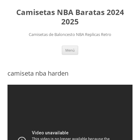
Camisetas NBA Baratas 2024
2025
Camisetas de Baloncesto NBA Replicas Retro
Saltar
Menú
al
contenido
camiseta nba harden