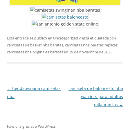
Esta entrada se publicó en
Uncategorized
y está etiquetada con
camisetas de basket nba baratas
,
camisetas nba baratas replicas
,
camisetas nba originales baratas
en
29 de noviembre de 2023
.
Navegación
←
tienda españa camisetas
camiseta de baloncesto nba
de
nba
warriors para adultos
entradas
milanuncios
→
Funciona gracias a WordPress