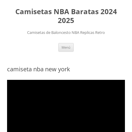
Camisetas NBA Baratas 2024
2025
Camisetas de Baloncesto NBA Replicas Retro
Saltar
Menú
al
contenido
camiseta nba new york