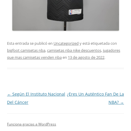
Esta entrada se publicó en
Uncategorized
y está etiquetada con
bigfoot camisetas nba
,
camisetas nba nike descuentos
,
jugadores
que mas camisetas venden nba
en
13 de agosto de 2022
.
Navegación
←
Según El Instituto Nacional
¿Eres Un Auténtico Fan De La
de
Del Cáncer
NBA?
→
entradas
Funciona gracias a WordPress