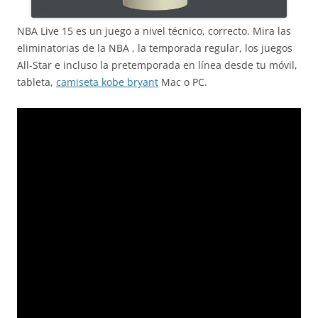
NBA Live 15 es un juego a nivel técnico, correcto. Mira las
eliminatorias de la NBA , la temporada regular, los juegos
All-Star e incluso la pretemporada en línea desde tu móvil,
tableta,
camiseta kobe bryant
Mac o PC.