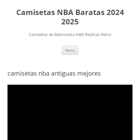
Camisetas NBA Baratas 2024
2025
Camisetas de Baloncesto NBA Replicas Retro
Saltar
Menú
al
contenido
camisetas nba antiguas mejores