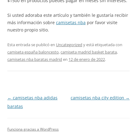
$1500 en productos puedes pagar en meses sin intereses.
Si usted adoraba este artículo y también le gustaría recibir
más información sobre
camisetas nba
por favor visite
nuestro propio sitio.
Esta entrada se publicó en
Uncategorized
y está etiquetada con
camiseta españa baloncesto
,
camiseta madrid basket barata
,
camisetas nba baratas madrid
en
12 de enero de 2022
.
Navegación
←
camisetas nba adidas
camisetas nba city edition
→
de
baratas
entradas
Funciona gracias a WordPress