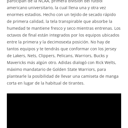
participan de la NCAA, primera división del fútbol
americano universitario, la cual llena una y otra vez
enormes estadios. Hecho con un tejido de secado rápido
de primera calidad, la tela transpirable que absorbe la
humedad te mantiene fresco y seco mientras entrenas. Los
octavos de final están integrados por los equipos ubicados
entre la primera y la decimosexta posición. No hay de
tantos equipos y te tendrás que conformar con los jersey
de Lakers, Nets, Clippers, Pelicans, Warriors, Bucks y
Mavericks más algún otro. Adidas dialogó con Rick Welts,
máximo mandatario de Golden State Warriors, para
plantearle la posibilidad de llevar una camiseta de manga
corta en lugar de la habitual de tirantes.