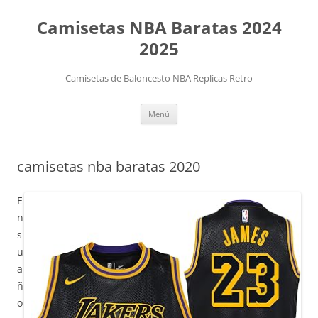
Camisetas NBA Baratas 2024
2025
Camisetas de Baloncesto NBA Replicas Retro
Saltar
Menú
al
contenido
camisetas nba baratas 2020
E
n
s
u
a
ñ
o