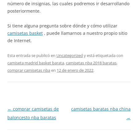
número de insignias, las cuales podremos ir desarrollando
posteriormente.
Si tiene alguna pregunta sobre dónde y cómo utilizar
camisetas basket
, puede llamarnos a nuestro propio sitio
de Internet.
Esta entrada se publicó en
Uncategorized
y está etiquetada con
camiseta madrid basket barata
,
camisetas nba 2018 baratas
,
comprar camisetas nba
en
12 de enero de 2022
.
Navegación
←
comprar camisetas de
camisetas baratas nba china
de
baloncesto nba baratas
→
entradas