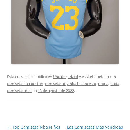
Esta entrada se publicó en
Uncategorized
y está etiquetada con
camiseta nba boston
,
camisetas dry nba baloncesto
,
propaganda
camisetas nba
en
13 de agosto de 2022
.
Navegación
←
Top Camiseta Nba Niños
Las Camisetas Más Vendidas