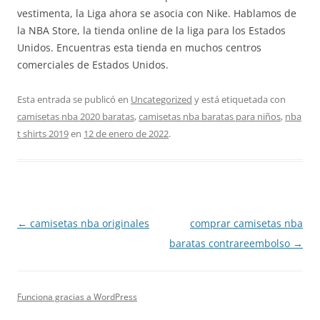
vestimenta, la Liga ahora se asocia con Nike. Hablamos de
la NBA Store, la tienda online de la liga para los Estados
Unidos. Encuentras esta tienda en muchos centros
comerciales de Estados Unidos.
Esta entrada se publicó en
Uncategorized
y está etiquetada con
camisetas nba 2020 baratas
,
camisetas nba baratas para niños
,
nba
t shirts 2019
en
12 de enero de 2022
.
Navegación
←
camisetas nba originales
comprar camisetas nba
de
baratas contrareembolso
→
entradas
Funciona gracias a WordPress