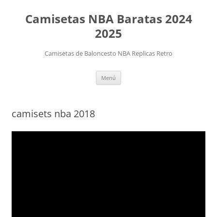
Camisetas NBA Baratas 2024
2025
Camisetas de Baloncesto NBA Replicas Retro
Saltar
Menú
al
contenido
camisets nba 2018