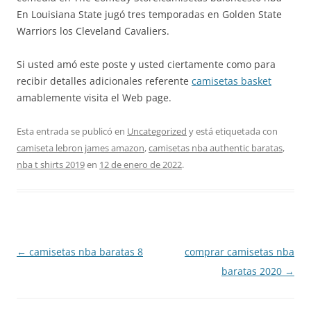
En Louisiana State jugó tres temporadas en Golden State
Warriors los Cleveland Cavaliers.
Si usted amó este poste y usted ciertamente como para
recibir detalles adicionales referente
camisetas basket
amablemente visita el Web page.
Esta entrada se publicó en
Uncategorized
y está etiquetada con
camiseta lebron james amazon
,
camisetas nba authentic baratas
,
nba t shirts 2019
en
12 de enero de 2022
.
Navegación
←
camisetas nba baratas 8
comprar camisetas nba
de
baratas 2020
→
entradas