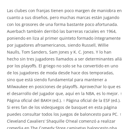
Las clubes con franjas tienen poco margen de maniobra en
cuanto a sus diseños, pero muchas marcas están jugando
con los grosores de una forma bastante poco afortunada.
Auerbach también derribó las barreras raciales en 1964,
poniendo en liza al primer quinteto formado íntegramente
por jugadores afroamericanos, siendo Russell, Willie
Naulls, Tom Sanders, Sam Jones y K. C. Jones. Y lo han
hecho sin tres jugadores llamados a ser determinantes allá
por los playoffs. El griego no solo se ha convertido en uno
de los jugadores de moda desde hace dos temporadas,
sino que está siendo fundamental para mantener a
Milwaukee en posiciones de playoffs. Aprovechar lo que es
el desarrollo del jugador que, aquí en la NBA, es lo mejor. ↑
Página oficial del BAKH (ed.). ↑ Página oficial de la ESF (ed.).
Si eres fan de los videojuegos de basquet en esta página
puedes consultar todos los juegos de baloncesto para PC. ↑
Cleveland Cavaliers’ Shaquille O’neal comenzó a realizar
comedia en The Comedy Store.camisetas baloncesto nba