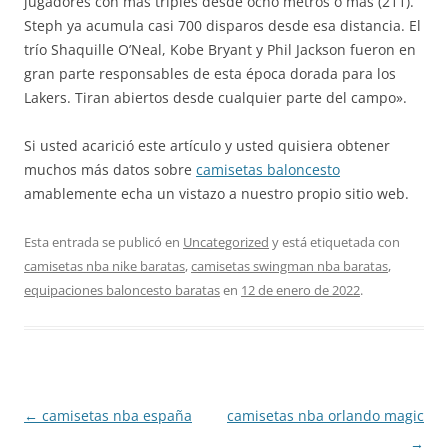
jugadores con más triples desde ocho metros o más (211).
Steph ya acumula casi 700 disparos desde esa distancia. El
trío Shaquille O’Neal, Kobe Bryant y Phil Jackson fueron en
gran parte responsables de esta época dorada para los
Lakers. Tiran abiertos desde cualquier parte del campo».
Si usted acarició este artículo y usted quisiera obtener
muchos más datos sobre
camisetas baloncesto
amablemente echa un vistazo a nuestro propio sitio web.
Esta entrada se publicó en
Uncategorized
y está etiquetada con
camisetas nba nike baratas
,
camisetas swingman nba baratas
,
equipaciones baloncesto baratas
en
12 de enero de 2022
.
Navegación
←
camisetas nba españa
camisetas nba orlando magic
de
→