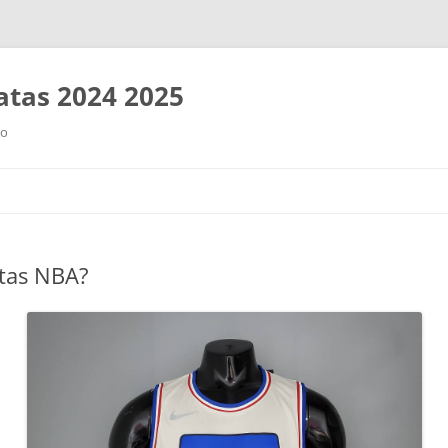
tas 2024 2025
ro
Saltar
al
contenido
tas NBA?