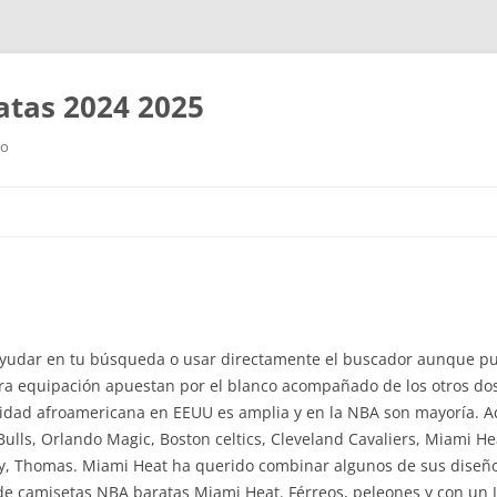
tas 2024 2025
ro
Saltar
al
contenido
 ayudar en tu búsqueda o usar directamente el buscador aunque p
ra equipación apuestan por el blanco acompañado de los otros dos
unidad afroamericana en EEUU es amplia y en la NBA son mayoría.
lls, Orlando Magic, Boston celtics, Cleveland Cavaliers, Miami He
y, Thomas. Miami Heat ha querido combinar algunos de sus diseños 
de camisetas NBA baratas Miami Heat. Férreos, peleones y con un J