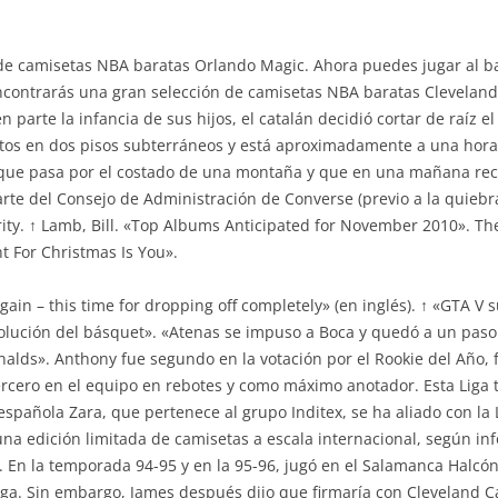
de camisetas NBA baratas Orlando Magic. Ahora puedes jugar al ba
ncontrarás una gran selección de camisetas NBA baratas Cleveland
n parte la infancia de sus hijos, el catalán decidió cortar de raíz
tos en dos pisos subterráneos y está aproximadamente a una hora 
a que pasa por el costado de una montaña y que en una mañana reci
rte del Consejo de Administración de Converse (previo a la quiebra
rity. ↑ Lamb, Bill. «Top Albums Anticipated for November 2010». 
nt For Christmas Is You».
ain – this time for dropping off completely» (en inglés). ↑ «GTA V 
evolución del básquet». «Atenas se impuso a Boca y quedó a un paso 
lds». Anthony fue segundo en la votación por el Rookie del Año, f
ercero en el equipo en rebotes y como máximo anotador. Esta Liga
pañola Zara, que pertenece al grupo Inditex, se ha aliado con la 
una edición limitada de camisetas a escala internacional, según i
l. En la temporada 94-95 y en la 95-96, jugó en el Salamanca Halcón
. Sin embargo, James después dijo que firmaría con Cleveland Cava