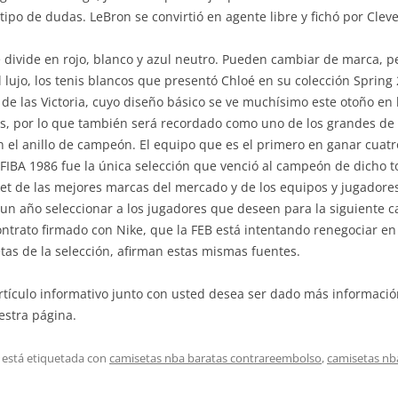
po de dudas. LeBron se convirtió en agente libre y fichó por Cleve
e divide en rojo, blanco y azul neutro. Pueden cambiar de marca, pe
lujo, los tenis blancos que presentó Chloé en su colección Spring 
 de las Victoria, cuyo diseño básico se ve muchísimo este otoño en 
es, por lo que también será recordado como uno de los grandes de
sin el anillo de campeón. El equipo que es el primero en ganar cuat
IBA 1986 fue la única selección que venció al campeón de dicho t
et de las mejores marcas del mercado y de los equipos y jugadore
 un año seleccionar a los jugadores que deseen para la siguiente 
contrato firmado con Nike, que la FEB está intentando renegociar en
etas de la selección, afirman estas mismas fuentes.
rtículo informativo junto con usted desea ser dado más informaci
estra página.
 está etiquetada con
camisetas nba baratas contrareembolso
,
camisetas nb