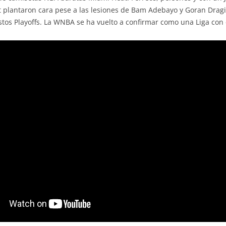
at plantaron cara pese a las lesiones de Bam Adebayo y Goran Drag
tos Playoffs. La WNBA se ha vuelto a confirmar como una Liga con c