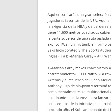
Aquí encontrarás una gran selección 
jugadores favoritos de la NBA. Aquí e
la exigencia de la NBA y de perderse e
tiene 11.600 metros cuadrados cubier
la parte superior de una ruta aislad
explicó TWSJ. Erving también formó pa
Saks Incorporated y The Sports Autho
inglés). ↑ a b «Mariah Carey – All I Wa
↑ «Mariah Carey makes chart history ag
entretenimiento». ↑ El Gráfico. «La r
«Atenas y el recuerdo del Open McDona
Anthony jugó de ala-pívot y terminó t
como mentalmente. La multinacional es
estadounidense, la NBA, para lanzar 
conocedoras de la iniciativa comercia
segundo año, el Subcampeonato de Liga