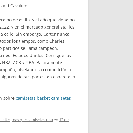
land Cavaliers.
ro no de estilo, y el año que viene no
2022, y en el mercado generalista, los
la calle. Sin embargo, Carter nunca
 todos los tiempos, como Charles
ro partidos se llama campeón.
orneo, Estados Unidos. Consigue los
s NBA, ACB y FIBA. Básicamente
campaña, nivelando la competición a
 algunas de sus partes, en concreto la
ón sobre
camisetas basket
camisetas
a nike
,
mas que camisetas nba
en
12 de