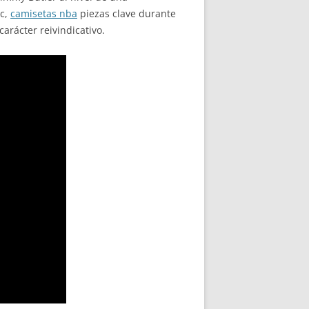
ic,
camisetas nba
piezas clave durante
arácter reivindicativo.