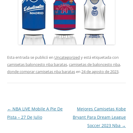
Esta entrada se publicó en
Uncategorized
y está etiquetada con
camisetas baloncesto nba baratas
,
camisetas de baloncesto nba
,
donde comprar camisetas nba baratas
en
24 de agosto de 2023
.
Navegación
←
NBA LIVE Mobile A Pie De
Mejores Camisetas Kobe
de
Pista – 27 De Julio
Bryant Para Dream League
entradas
Soccer 2023 Nba
→