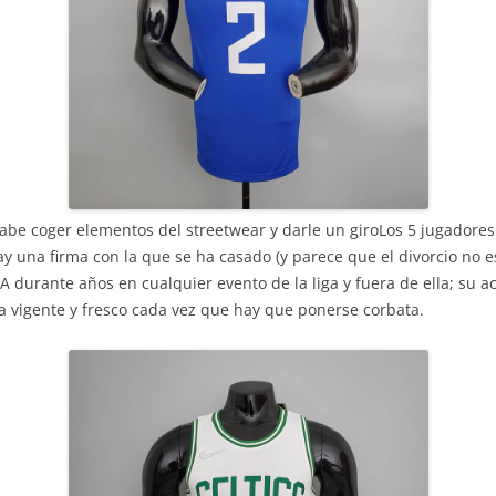
abe coger elementos del streetwear y darle un giroLos 5 jugadores
y una firma con la que se ha casado (y parece que el divorcio no 
BA durante años en cualquier evento de la liga y fuera de ella; su 
a vigente y fresco cada vez que hay que ponerse corbata.