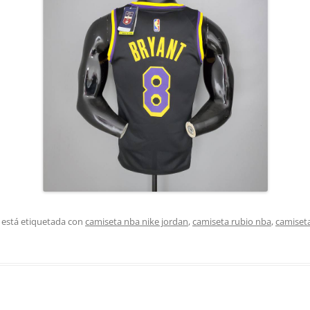
 está etiquetada con
camiseta nba nike jordan
,
camiseta rubio nba
,
camiseta