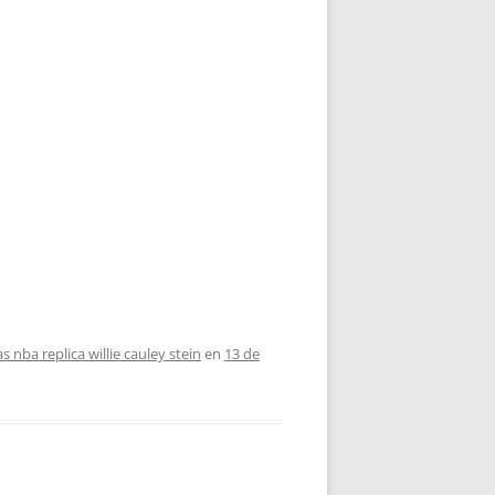
s nba replica willie cauley stein
en
13 de