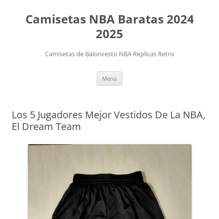
Camisetas NBA Baratas 2024
2025
Camisetas de Baloncesto NBA Replicas Retro
Saltar
Menú
al
contenido
Los 5 Jugadores Mejor Vestidos De La NBA,
El Dream Team