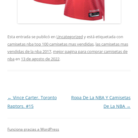
Esta entrada se publicó en
Uncategorized
y está etiquetada con
camisetas nba top 100 camisetas mas vendidas
,
las camisetas mas
vendidas de la nba 2017
,
mejor pagina para comprar camisetas de
nba
en
13 de agosto de 2022
.
Navegación
←
Vince Carter. Toronto
Ropa De La NBA Y Camisetas
de
Raptors. #15
De La NBA
→
entradas
Funciona gracias a WordPress