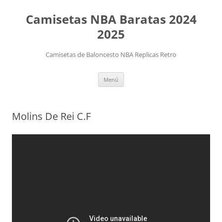
Camisetas NBA Baratas 2024
2025
Camisetas de Baloncesto NBA Replicas Retro
Saltar
Menú
al
contenido
Molins De Rei C.F