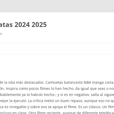
tas 2024 2025
ro
Saltar
al
contenido
 de la nba más destacados. Camisetas baloncesto NBA manga corta
n. Inspira como pocos filmes lo han hecho, da igual que seas o no f
obablemente ya lo habrás hecho-; y si es en negativo, salta al sigu
 mejor la ejecutó. La crítica metió un buen repaso, aunque eso no q
ca es innegable y sobre eso se apoya el filme. Es un clásico. Un fil
ncluso en clase. Otro filme reciente, aunque de diferente temátic