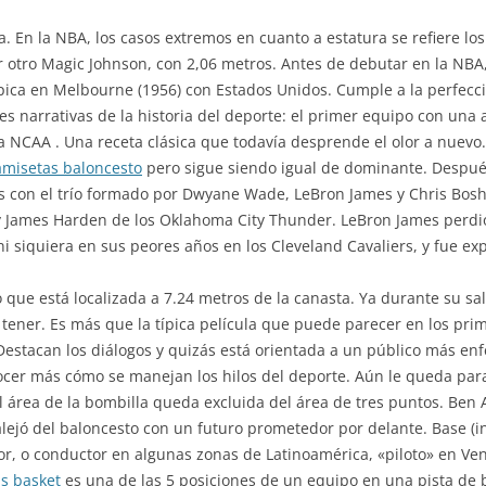
. En la NBA, los casos extremos en cuanto a estatura se refiere l
r otro Magic Johnson, con 2,06 metros. Antes de debutar en la NB
pica en Melbourne (1956) con Estados Unidos. Cumple a la perfecció
es narrativas de la historia del deporte: el primer equipo con una 
la NCAA . Una receta clásica que todavía desprende el olor a nuev
amisetas baloncesto
pero sigue siendo igual de dominante. Después
les con el trío formado por Dwyane Wade, LeBron James y Chris Bos
y James Harden de los Oklahoma City Thunder. LeBron James perdió
ni siquiera en sus peores años en los Cleveland Cavaliers, y fue ex
 que está localizada a 7.24 metros de la canasta. Ya durante su sal
ener. Es más que la típica película que puede parecer en los primer
Destacan los diálogos y quizás está orientada a un público más en
cer más cómo se manejan los hilos del deporte. Aún le queda para
 área de la bombilla queda excluida del área de tres puntos. Ben 
 alejó del baloncesto con un futuro prometedor por delante. Base (i
 o conductor en algunas zonas de Latinoamérica, «piloto» en Vene
s basket
es una de las 5 posiciones de un equipo en una pista de 