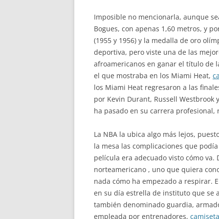
Imposible no mencionarla, aunque sea
Bogues, con apenas 1,60 metros, y po
(1955 y 1956) y la medalla de oro olím
deportiva, pero viste una de las mejor
afroamericanos en ganar el título de 
el que mostraba en los Miami Heat,
c
los Miami Heat regresaron a las fina
por Kevin Durant, Russell Westbrook 
ha pasado en su carrera profesional, 
La NBA la ubica algo más lejos, puesto
la mesa las complicaciones que podía t
película era adecuado visto cómo va. 
norteamericano , uno que quiera cono
nada cómo ha empezado a respirar. El
en su día estrella de instituto que se
también denominado guardia, armador,
empleada por entrenadores,
camiseta