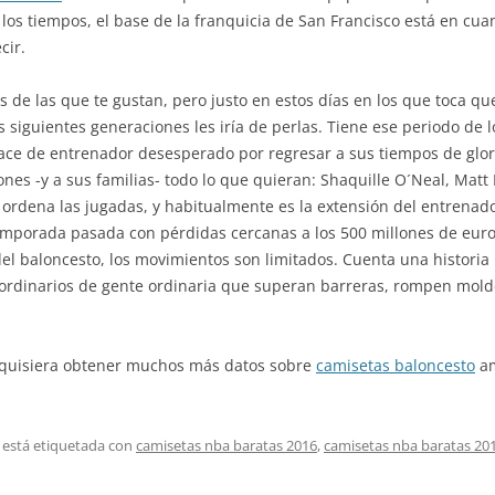
 los tiempos, el base de la franquicia de San Francisco está en cu
cir.
de las que te gustan, pero justo en estos días en los que toca qu
las siguientes generaciones les iría de perlas. Tiene ese periodo 
ace de entrenador desesperado por regresar a sus tiempos de glori
ones -y a sus familias- todo lo que quieran: Shaquille O´Neal, Matt
, ordena las jugadas, y habitualmente es la extensión del entrenad
emporada pasada con pérdidas cercanas a los 500 millones de euros
 del baloncesto, los movimientos son limitados. Cuenta una histori
rdinarios de gente ordinaria que superan barreras, rompen moldes
ed quisiera obtener muchos más datos sobre
camisetas baloncesto
am
 está etiquetada con
camisetas nba baratas 2016
,
camisetas nba baratas 20