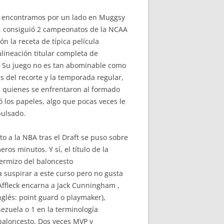
os encontramos por un lado en Muggsy
A, consiguió 2 campeonatos de la NCAA
n la receta de típica película
alineación titular completa de
o. Su juego no es tan abominable como
 del recorte y la temporada regular,
h quienes se enfrentaron al formado
 los papeles, algo que pocas veces le
pulsado.
to a la NBA tras el Draft se puso sobre
os minutos. Y sí, el título de la
fermizo del baloncesto
 suspirar a este curso pero no gusta
Affleck encarna a Jack Cunningham ,
nglés: point guard o playmaker),
zuela o 1 en la terminología
baloncesto. Dos veces MVP y