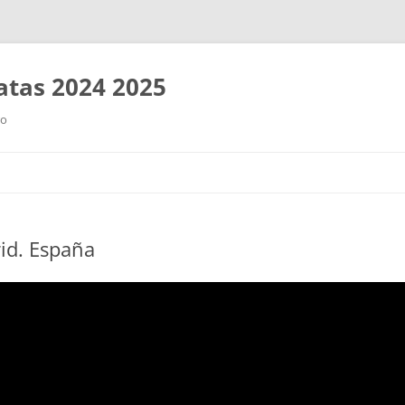
tas 2024 2025
ro
Saltar
al
contenido
id. España