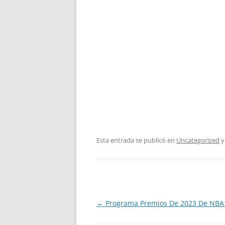
Esta entrada se publicó en
Uncategorized
y
Navegación
←
Programa Premios De 2023 De NBA 
de