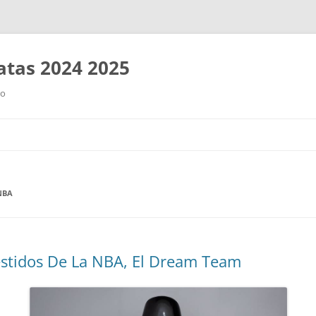
tas 2024 2025
ro
Saltar
al
contenido
NBA
estidos De La NBA, El Dream Team