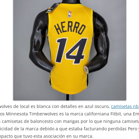
lves de local es blanca con detalles en azul oscuro,
camisetas nb
e los Minnesota Timberwolves es la marca californiana Fitbit, una E
as camisetas de baloncesto con mangas por lo que ninguna camiset
idad de la marca debido a que estaba facturando perdidas Pero y
impacto que tuvo esta asociación en su marca.