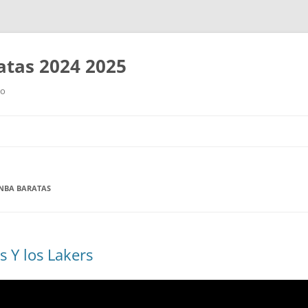
tas 2024 2025
ro
Saltar
al
contenido
 NBA BARATAS
s Y los Lakers