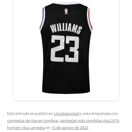
Esta entrada se publicó en
Uncategorized
y está etiquetada con
camisetas de nba en hombre
,
camisetas más vendidas nba 2019
,
hornets nba camiseta
en
13 de agosto de 2022
.