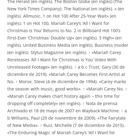
The Herald (en inglés). The Boston Globe (en inglés) (The
New York Times Company). The National (en inglés). » (en
inglés). Allmusic. 1 on Hot 100 After 25-Year Wait» (en
inglés). 1 on Hot 100, Mariah Carey’s ‘All I Want for
Christmas Is You’ Returns to No. 2 in Billboard Hot 100’s
First-Ever ‘Christmas’ Double Up» (en inglés). 3 High» (en
inglés). United Business Media (en inglés). Business Insider
(en inglés). Stylus Magazine (en inglés). ↑ «Mariah Carey
Rereleases ‘All I Want for Christmas Is You’ Video With
Unreleased Footage» (en inglés). ↑ a b c Trust, Gary (30 de
diciembre de 2019). «Mariah Carey Becomes First Artist at
No. ↑ Morse, Steve (4 de diciembre de 1994). «Carey marks
the season with music, good works». ↑ «Mariah Carey No. ↑
«Mariah Carey makes chart history again – this time for
dropping off completely» (en inglés). ↑ Nota de prensa
Archivado el 18 de mayo de 2007 en Wayback Machine. ↑ a
b Williams, Paul (29 de noviembre de 2009). «The Fairytale
of New Media». ↑ Ruiz, Michelle (7 de diciembre de 2015).
«The Enduring Magic of Mariah Carey’s ‘All I Want for