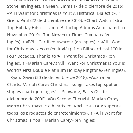
Stone (en inglés). ↑ Green, Emma (7 de diciembre de 2015).
«’All I Want for Christmas Is You’: A Historical Dialectic». ↑
Grein, Paul (22 de diciembre de 2010). «Chart Watch Extra:
Top Holiday Hits». ↑ Lamb, Bill. «Top Albums Anticipated for
November 2010». The New York Times Company (en
inglés). ↑ «BPI – Certified Awards» (en inglés). ↑ «All I Want
for Christmas Is You» (en inglés). 1 on Billboard Hot 100 in
Four Decades, Thanks to ‘All I Want for Christmas’» (en
inglés). ↑ «Mariah Carey’s ‘All I Want For Christmas Is You’ Is
World’s First Double Platinum Holiday Ringtone» (en inglés).
↑ Ryan, Gavin (30 de diciembre de 2018). «Australian
Charts: Mariah Carey Christmas songs takes top spot on
singles chart» (en inglés). ↑ Schwartz, Barry (21 de
diciembre de 2006). «On Second Thought: Mariah Carey –
Merry Christmas». ↑ a b Parisien, Roch. ↑ «GTA V supera a
todos los productos de entretenimiento». ↑ «All I Want for
Christmas Is You – Mariah Carey» (en inglés).