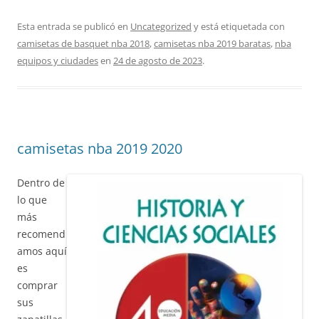
Esta entrada se publicó en
Uncategorized
y está etiquetada con
camisetas de basquet nba 2018
,
camisetas nba 2019 baratas
,
nba
equipos y ciudades
en
24 de agosto de 2023
.
camisetas nba 2019 2020
Dentro de
lo que
más
recomend
amos aquí
es
comprar
sus