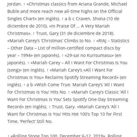
Jordan. ↑ «Christmas classics from Ariana Grande, Michael
Buble and more reach new all-time highs on the Official
Singles Chart» (en inglés). ↑ a b c Craven, Shona (10 de
diciembre de 2010). «In Praise Of … A Very Mariah
Christmas». ↑ Trust, Gary (31 de diciembre de 2018).
«Mariah Carey’s ‘Christmas’ Climbs to No. ↑ «RIAJ – Statistics
– Other Data – List of million-certified compact discs by
year – 1994» (en japonés). ↑ «29-sai no Kurisumasu» (en
japonés). ↑ «Mariah Carey – All I Want For Christmas Is You
(song)» (en inglés). ↑ «Mariah Carey’s «All I Want For
Christmas Is You» Reclaims Spotify Streaming Record» (en
inglés). ↑ a b «Wish Come True: Mariah Carey’s ‘All I Want
for Christmas Is You’ Hits No. ↑ «Mariah Carey’s Classic ‘All I
Want For Christmas Is You’ Sets Spotify One-Day Streaming
Record» (en inglés). ↑ Trust, Gary. «Mariah Carey’s ‘All I
Want for Christmas Is You’ Hits Hot 100’s Top 10 for First
Time, ‘Perfect’ Still No.
↑ «Rolling Stone Top 100, December 6-12, 2019». Rolling