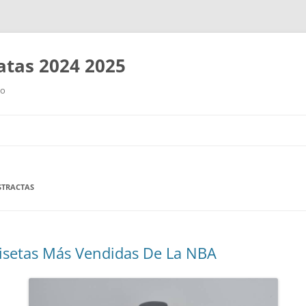
tas 2024 2025
ro
Saltar
al
contenido
STRACTAS
isetas Más Vendidas De La NBA