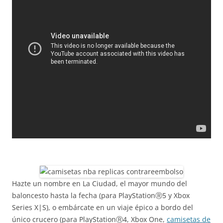
Hazte un nombre en La Ciudad, el mayor mundo del
baloncesto hasta la fecha (para PlayStationⓇ5 y Xbox
Series X|S), o embárcate en un viaje épico a bordo del
único crucero (para PlayStationⓇ4, Xbox One,
camisetas de