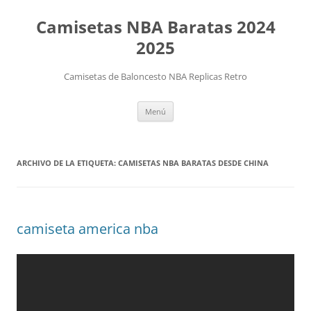
Camisetas NBA Baratas 2024
2025
Camisetas de Baloncesto NBA Replicas Retro
Saltar
Menú
al
contenido
ARCHIVO DE LA ETIQUETA:
CAMISETAS NBA BARATAS DESDE CHINA
camiseta america nba