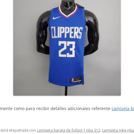
amente como para recibir detalles adicionales referente
camiseta bo
 está etiquetada con
camiseta barata de futbol 1 nba 312
,
camiseta nike nba