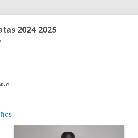
tas 2024 2025
ro
Saltar
al
contenido
ADLEY
Años