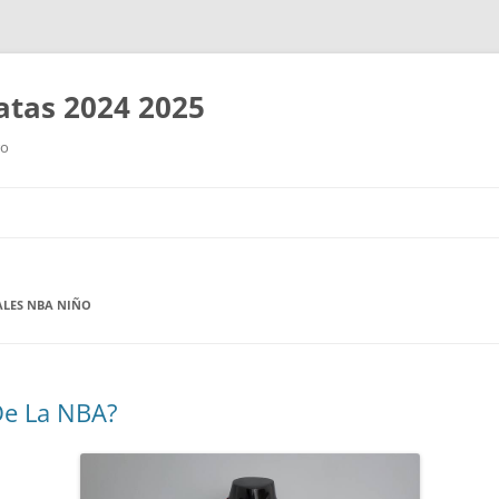
tas 2024 2025
ro
Saltar
al
contenido
ALES NBA NIÑO
De La NBA?