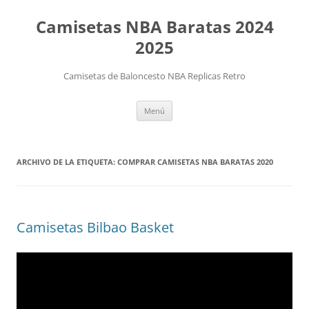
Camisetas NBA Baratas 2024
2025
Camisetas de Baloncesto NBA Replicas Retro
Saltar
Menú
al
contenido
ARCHIVO DE LA ETIQUETA:
COMPRAR CAMISETAS NBA BARATAS 2020
Camisetas Bilbao Basket