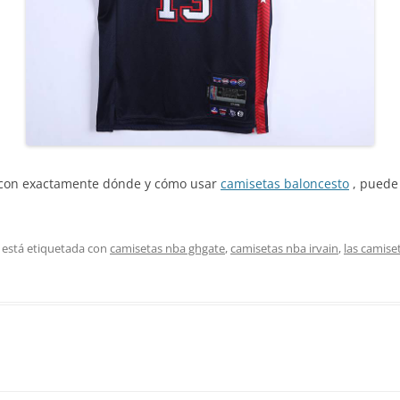
a con exactamente dónde y cómo usar
camisetas baloncesto
, puede
 está etiquetada con
camisetas nba ghgate
,
camisetas nba irvain
,
las camise