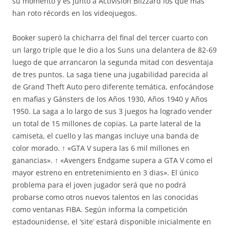
su momento y es junto a Activision Blizzard los que más
han roto récords en los videojuegos.
Booker superó la chicharra del final del tercer cuarto con
un largo triple que le dio a los Suns una delantera de 82-69
luego de que arrancaron la segunda mitad con desventaja
de tres puntos. La saga tiene una jugabilidad parecida al
de Grand Theft Auto pero diferente temática, enfocándose
en mafias y Gánsters de los Años 1930, Años 1940 y Años
1950. La saga a lo largo de sus 3 juegos ha logrado vender
un total de 15 millones de copias. La parte lateral de la
camiseta, el cuello y las mangas incluye una banda de
color morado. ↑ «GTA V supera las 6 mil millones en
ganancias». ↑ «Avengers Endgame supera a GTA V como el
mayor estreno en entretenimiento en 3 dias». El único
problema para el joven jugador será que no podrá
probarse como otros nuevos talentos en las conocidas
como ventanas FIBA. Según informa la competición
estadounidense, el ‘site’ estará disponible inicialmente en