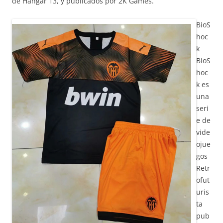
de Hangar 13, y publicados por 2K Games.
BioS
hoc
k
BioS
hoc
k es
una
seri
e de
vide
ojue
gos
Retr
ofut
uris
ta
pub