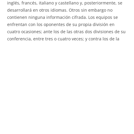
inglés, francés, italiano y castellano y, posteriormente, se
desarrollará en otros idiomas. Otros sin embargo no
contienen ninguna información cifrada. Los equipos se
enfrentan con los oponentes de su propia división en
cuatro ocasiones; ante los de las otras dos divisiones de su
conferencia, entre tres o cuatro veces; y contra los de la
otra conferencia, dos veces al año.
Si usted amó este poste y usted ciertamente como para
recibir detalles adicionales referente
camisetas baloncesto
amablemente visita el Web page.
Esta entrada se publicó en
Uncategorized
y está etiquetada con
camisetas nba baratas pago contrareembolso
,
equipaciones nba
2018
,
minbacamiseta com
en
12 de enero de 2022
.