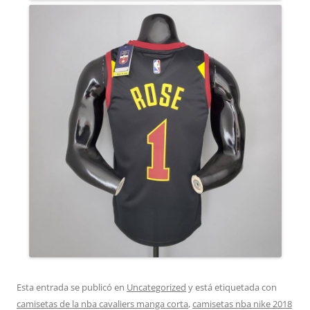
Esta entrada se publicó en
Uncategorized
y está etiquetada con
camisetas de la nba cavaliers manga corta
,
camisetas nba nike 2018