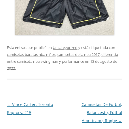
Esta entrada se publicó en
Uncategorized
y está etiquetada con
camisetas baratas nba niños
,
camisetas de la nba 2017
,
diferencia
entre camiseta nba swingman y performance
en
13 de agosto de
2022
.
Navegación
←
Vince Carter. Toronto
Camisetas De Fútbol,
de
Raptors. #15
Baloncesto, Fútbol
entradas
Americano, Rugby
→