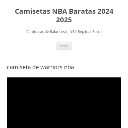
Camisetas NBA Baratas 2024
2025
Camisetas de Baloncesto NBA Replicas Retro
Saltar
Menú
al
contenido
camiseta de warriors nba