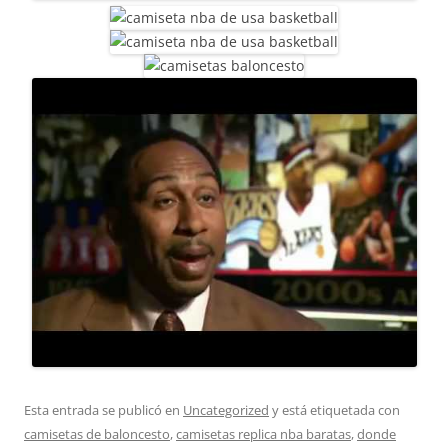
Esta entrada se publicó en
Uncategorized
y está etiquetada con
camisetas de baloncesto
,
camisetas replica nba baratas
,
donde