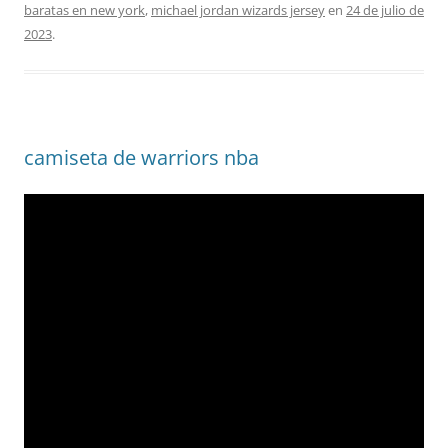
baratas en new york
,
michael jordan wizards jersey
en
24 de julio de
2023
.
camiseta de warriors nba