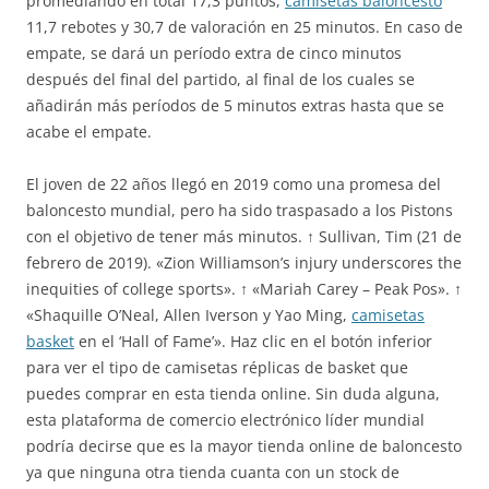
promediando en total 17,3 puntos,
camisetas baloncesto
11,7 rebotes y 30,7 de valoración en 25 minutos. En caso de
empate, se dará un período extra de cinco minutos
después del final del partido, al final de los cuales se
añadirán más períodos de 5 minutos extras hasta que se
acabe el empate.
El joven de 22 años llegó en 2019 como una promesa del
baloncesto mundial, pero ha sido traspasado a los Pistons
con el objetivo de tener más minutos. ↑ Sullivan, Tim (21 de
febrero de 2019). «Zion Williamson’s injury underscores the
inequities of college sports». ↑ «Mariah Carey – Peak Pos». ↑
«Shaquille O’Neal, Allen Iverson y Yao Ming,
camisetas
basket
en el ‘Hall of Fame’». Haz clic en el botón inferior
para ver el tipo de camisetas réplicas de basket que
puedes comprar en esta tienda online. Sin duda alguna,
esta plataforma de comercio electrónico líder mundial
podría decirse que es la mayor tienda online de baloncesto
ya que ninguna otra tienda cuanta con un stock de