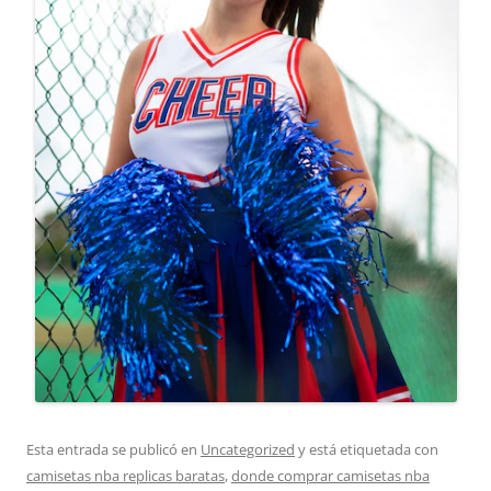
Esta entrada se publicó en
Uncategorized
y está etiquetada con
camisetas nba replicas baratas
,
donde comprar camisetas nba