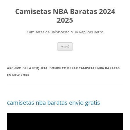
Camisetas NBA Baratas 2024
2025
Camisetas de Baloncesto NBA Replicas Retro
Saltar
Menú
al
contenido
ARCHIVO DE LA ETIQUETA:
DONDE COMPRAR CAMISETAS NBA BARATAS
EN NEW YORK
camisetas nba baratas envio gratis