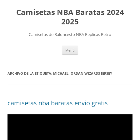
Camisetas NBA Baratas 2024
2025
Camisetas de Baloncesto NBA Replicas Retro
Saltar
Menú
al
contenido
ARCHIVO DE LA ETIQUETA:
MICHAEL JORDAN WIZARDS JERSEY
camisetas nba baratas envio gratis