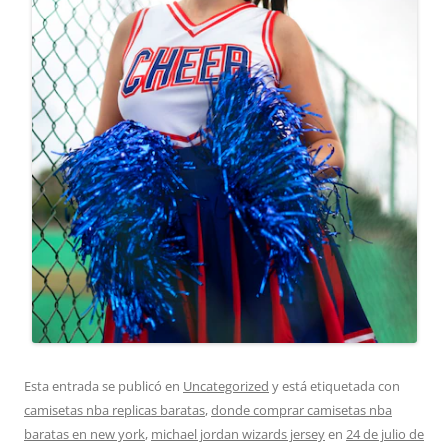
Esta entrada se publicó en
Uncategorized
y está etiquetada con
camisetas nba replicas baratas
,
donde comprar camisetas nba
baratas en new york
,
michael jordan wizards jersey
en
24 de julio de