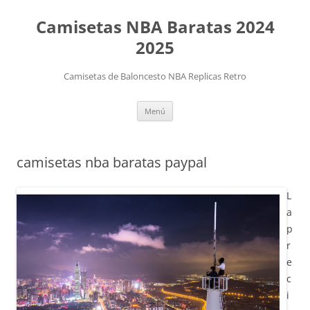
Camisetas NBA Baratas 2024
2025
Camisetas de Baloncesto NBA Replicas Retro
Saltar
Menú
al
contenido
camisetas nba baratas paypal
L
a
p
r
e
c
i