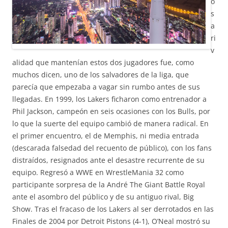
o
s
a
ri
v
alidad que mantenían estos dos jugadores fue, como
muchos dicen, uno de los salvadores de la liga, que
parecía que empezaba a vagar sin rumbo antes de sus
llegadas. En 1999, los Lakers ficharon como entrenador a
Phil Jackson, campeón en seis ocasiones con los Bulls, por
lo que la suerte del equipo cambió de manera radical. En
el primer encuentro, el de Memphis, ni media entrada
(descarada falsedad del recuento de público), con los fans
distraídos, resignados ante el desastre recurrente de su
equipo. Regresó a WWE en WrestleMania 32 como
participante sorpresa de la André The Giant Battle Royal
ante el asombro del público y de su antiguo rival, Big
Show. Tras el fracaso de los Lakers al ser derrotados en las
Finales de 2004 por Detroit Pistons (4-1), O’Neal mostró su