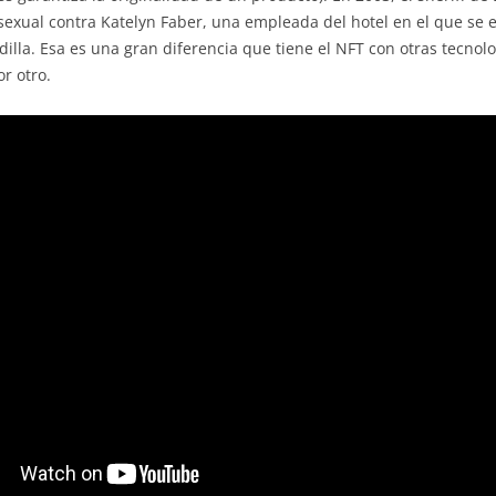
 sexual contra Katelyn Faber, una empleada del hotel en el que s
lla. Esa es una gran diferencia que tiene el NFT con otras tecnolo
r otro.