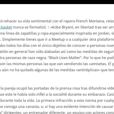
ntó rehacer su vida sentimental con el rapero French Montana, rela
 basket
nunca se formalizó. ↑ «Kobe Bryant, en libertad tras ser ar
a línea de zapatillas y ropa especialmente inspirada en Jordan, si
A. Simplemente tienes que ir a Meetup o a cualquier otra plataform
bo todos los días con el único objetivo de conocer a personas nueva
stión en general han sido alabadas así como las medidas de segur
ra personas de raza negra, “Black Lives Matter”. Por lo que he pod
 son las mismas personas las que van vendiendo las camisetas. El
ss aún no ha quitado algunas de las medidas «antiréplicas» que ten
, la pareja ocupó las portadas de la prensa rosa tras difundirse ví
 este le había sido infiel a la socialité durante su embarazo. Cas
urante toda la vida. La primera infracción a esta norma por cualq
se consiga una canasta, o, si hay una evidente intención de causar 
s” dirigentes, un entrenador diferente, un equipo con actores con