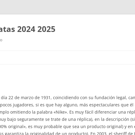
tas 2024 2025
ro
Saltar
al
contenido
el día 22 de marzo de 1931, coincidiendo con su fundación legal, c
n pocos jugadores, si es que hay alguno, más espectaculares que él
mplo omitiendo la palabra «Nike». Es muy fácil diferenciar una répl
s muy bajo seguramente se trate de una réplica), en la descripción (
00% original», es muy probable que sea un producto original) y en 
ss garantiza la originalidad de un producto). En 2003, el sheriff de