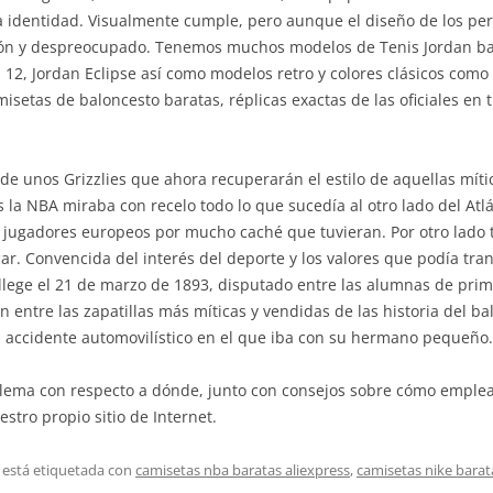
sa identidad. Visualmente cumple, pero aunque el diseño de los per
rón y despreocupado. Tenemos muchos modelos de Tenis Jordan ba
12, Jordan Eclipse así como modelos retro y colores clásicos como
setas de baloncesto baratas, réplicas exactas de las oficiales en 
de unos Grizzlies que ahora recuperarán el estilo de aquellas míti
s la NBA miraba con recelo todo lo que sucedía al otro lado del Atl
 jugadores europeos por mucho caché que tuvieran. Por otro lado 
car. Convencida del interés del deporte y los valores que podía tran
ollege el 21 de marzo de 1893, disputado entre las alumnas de pri
entre las zapatillas más míticas y vendidas de las historia del ba
n accidente automovilístico en el que iba con su hermano pequeño.
blema con respecto a dónde, junto con consejos sobre cómo emple
stro propio sitio de Internet.
 está etiquetada con
camisetas nba baratas aliexpress
,
camisetas nike barat