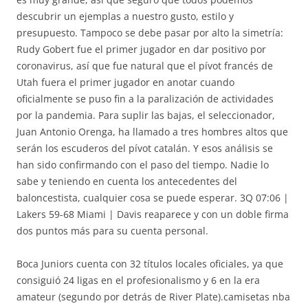
descubrir un ejemplas a nuestro gusto, estilo y
presupuesto. Tampoco se debe pasar por alto la simetría:
Rudy Gobert fue el primer jugador en dar positivo por
coronavirus, así que fue natural que el pívot francés de
Utah fuera el primer jugador en anotar cuando
oficialmente se puso fin a la paralización de actividades
por la pandemia. Para suplir las bajas, el seleccionador,
Juan Antonio Orenga, ha llamado a tres hombres altos que
serán los escuderos del pívot catalán. Y esos análisis se
han sido confirmando con el paso del tiempo. Nadie lo
sabe y teniendo en cuenta los antecedentes del
baloncestista, cualquier cosa se puede esperar. 3Q 07:06 |
Lakers 59-68 Miami | Davis reaparece y con un doble firma
dos puntos más para su cuenta personal.
Boca Juniors cuenta con 32 títulos locales oficiales, ya que
consiguió 24 ligas en el profesionalismo y 6 en la era
amateur (segundo por detrás de River Plate).camisetas nba