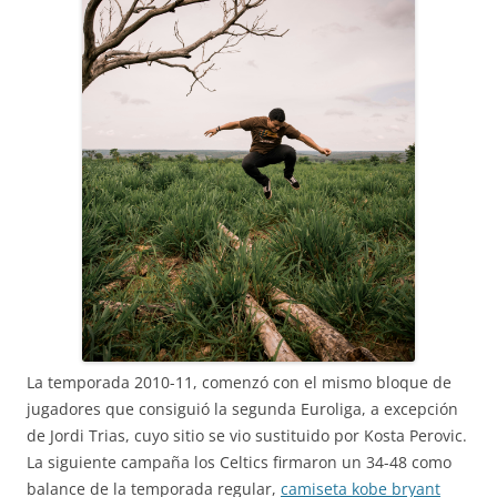
La temporada 2010-11, comenzó con el mismo bloque de
jugadores que consiguió la segunda Euroliga, a excepción
de Jordi Trias, cuyo sitio se vio sustituido por Kosta Perovic.
La siguiente campaña los Celtics firmaron un 34-48 como
balance de la temporada regular,
camiseta kobe bryant