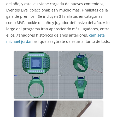
del año, y esta vez viene cargada de nuevos contenidos,
Eventos Live, coleccionables y mucho más. Finalistas de la
gala de premios.- Se incluyen 3 finalistas en categorías
como MVP, rookie del año y jugador defensivo del año. A lo
largo del programa irán apareciendo más jugadores, entre
ellos, ganadores históricos de años anteriores,
camiseta
michael jordan
así que asegúrate de estar al tanto de todo.