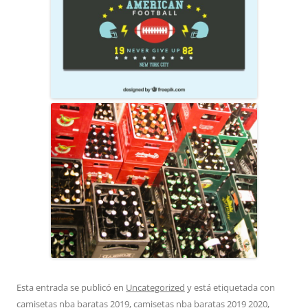
Esta entrada se publicó en
Uncategorized
y está etiquetada con
camisetas nba baratas 2019
,
camisetas nba baratas 2019 2020
,