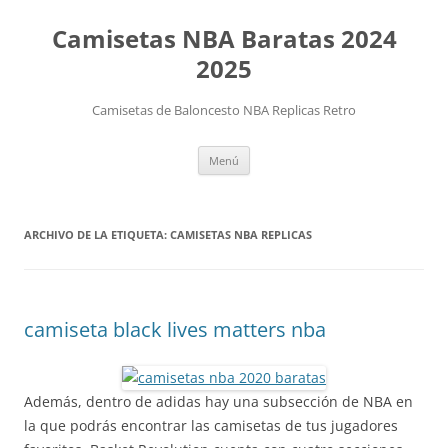
Camisetas NBA Baratas 2024
2025
Camisetas de Baloncesto NBA Replicas Retro
Saltar
Menú
al
contenido
ARCHIVO DE LA ETIQUETA:
CAMISETAS NBA REPLICAS
camiseta black lives matters nba
Además, dentro de adidas hay una subsección de NBA en
la que podrás encontrar las camisetas de tus jugadores