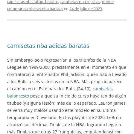
camisetas nba futbol baratas
,
camisetas nba replicas
,
donde
comprar camisetas nba baratas
en
24 de julio de 2023
.
camisetas nba adidas baratas
Sin embargo, solo regresarían a los triunfos de la NBA
League en 1999/2000, precisamente en el momento en que
contrataron al entrenador Phil Jackson, quien había llevado
a los Bulls a seis victorias en la NBA. Más propicio parece
el camino en el Este para los Bulls (24-10),
camisetas
baloncesto
pese a que su inicio de curso haya tenido algún
titubeo (y alguna lesión) más de lo esperado. LeBron James
se vería muy malote usando este modelo en su ultima
temporada en Cleveland. En los playoffs de 2020, LeBron
alcanzó sus décimas Finales de la NBA, logrando llegar a
más Finales que otras 27 franquicias, empatando así con