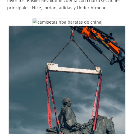
favoritos. Basket Revolution cuenta con cuatro secciones
principales: Nike, Jordan, adidas y Under Armour.