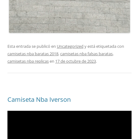
Esta entrada se publicó en
Uncategorized
y está etiquetada con
camisetas nba baratas 2018
,
camisetas nba falsas baratas
,
camisetas nba replicas
en
17 de octubre de 2023
.
Camiseta Nba Iverson