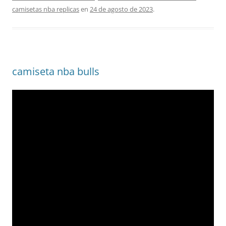
camisetas nba replicas
en
24 de agosto de 2023
.
camiseta nba bulls