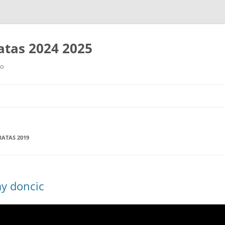
tas 2024 2025
ro
Saltar
al
contenido
ATAS 2019
ay doncic