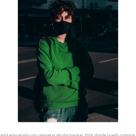
 está etiquetada con
camisetas de nba baratas 2019
,
donde puedo comprar c