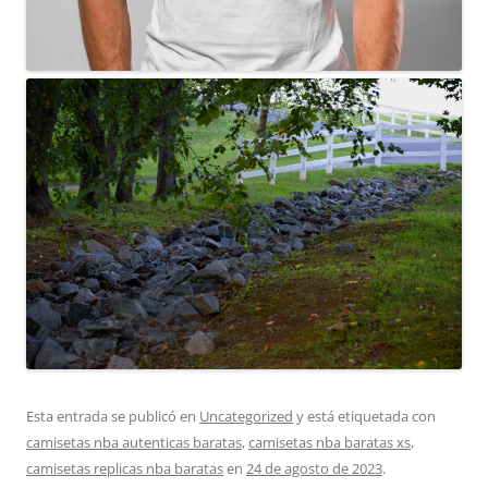
Esta entrada se publicó en
Uncategorized
y está etiquetada con
camisetas nba autenticas baratas
,
camisetas nba baratas xs
,
camisetas replicas nba baratas
en
24 de agosto de 2023
.