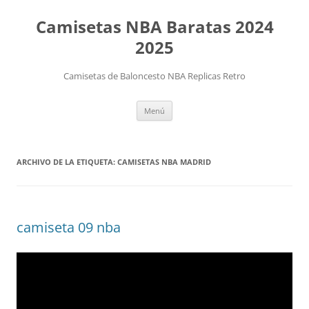
Camisetas NBA Baratas 2024
2025
Camisetas de Baloncesto NBA Replicas Retro
Saltar
Menú
al
contenido
ARCHIVO DE LA ETIQUETA:
CAMISETAS NBA MADRID
camiseta 09 nba