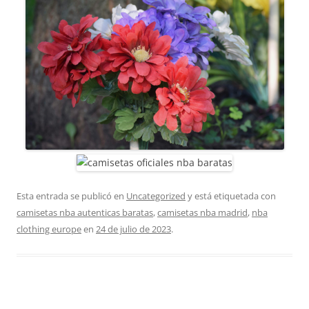
Esta entrada se publicó en
Uncategorized
y está etiquetada con
camisetas nba autenticas baratas
,
camisetas nba madrid
,
nba
clothing europe
en
24 de julio de 2023
.