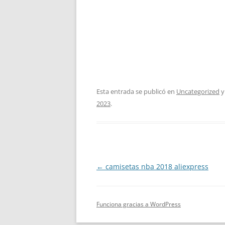
Esta entrada se publicó en
Uncategorized
y
2023
.
Navegación
←
camisetas nba 2018 aliexpress
de
entradas
Funciona gracias a WordPress