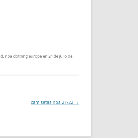
id
,
nba clothing europe
en
24 de julio de
camisetas nba 21/22
→