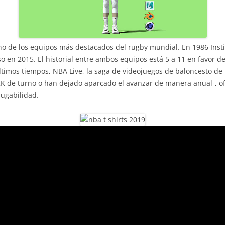
no de los equipos más destacados del rugby mundial. En 1986 Insti
o en 2015. El historial entre ambos equipos está 5 a 11 en favor de
timos tiempos, NBA Live, la saga de videojuegos de baloncesto de 
2K de turno o han dejado aparcado el avanzar de manera anual-, o
jugabilidad.