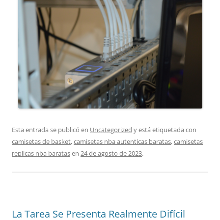
Esta entrada se publicó en
Uncategorized
y está etiquetada con
camisetas de basket
,
camisetas nba autenticas baratas
,
camisetas
replicas nba baratas
en
24 de agosto de 2023
.
La Tarea Se Presenta Realmente Difícil