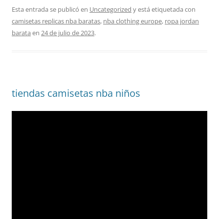
Esta entrada se publicó en
Uncategorized
y está etiquetada con
camisetas replicas nba baratas
,
nba clothing europe
,
ropa jordan
barata
en
24 de julio de 2023
.
tiendas camisetas nba niños