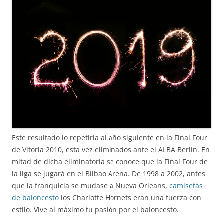
Este resultado lo repetiría al año siguiente en la Final Four
de Vitoria 2010, esta vez eliminados ante el ALBA Berlín. En
mitad de dicha eliminatoria se conoce que la Final Four de
la liga se jugará en el Bilbao Arena. De 1998 a 2002, antes
que la franquicia se mudase a Nueva Orleans,
camisetas
de baloncesto
los Charlotte Hornets eran una fuerza con
estilo. Vive al máximo tu pasión por el baloncesto.