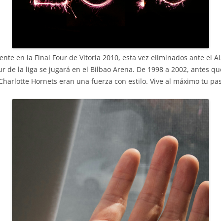
iente en la Final Four de Vitoria 2010, esta vez eliminados ante el 
ur de la liga se jugará en el Bilbao Arena. De 1998 a 2002, antes 
Charlotte Hornets eran una fuerza con estilo. Vive al máximo tu pas