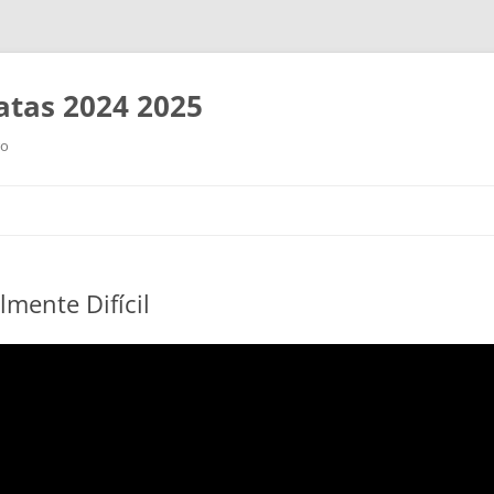
tas 2024 2025
ro
Saltar
al
contenido
lmente Difícil